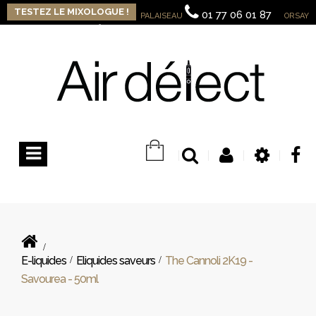
TESTEZ LE MIXOLOGUE !
01 77 06 01 87
PALAISEAU
ORSAY
09 82 32 13 15
Contactez-nous
Connexion
Basculer
la
navigation
>
E-liquides
>
Eliquides saveurs
>
The Cannoli 2K19 -
Savourea - 50ml