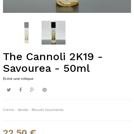
The Cannoli 2K19 -
Savourea - 50ml
Écrire une critique
Crème - Vanille - Biscuits Gourmands
22,50 €