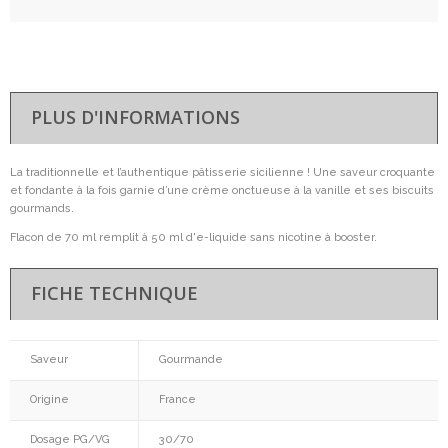
PLUS D'INFORMATIONS
La traditionnelle et l’authentique pâtisserie sicilienne ! Une saveur croquante
et fondante à la fois garnie d’une crème onctueuse à la vanille et ses biscuits
gourmands.
Flacon de 70 ml remplit à 50 ml d'e-liquide sans nicotine à booster.
FICHE TECHNIQUE
Saveur
Gourmande
Origine
France
Dosage PG/VG
30/70