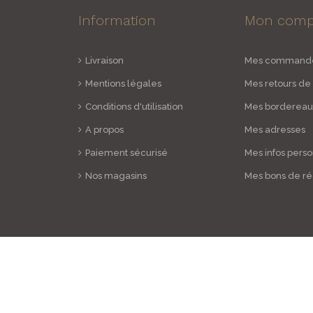
Information
Mon comp
Livraison
Mes command
Mentions légales
Mes retours de
Conditions d'utilisation
Mes bordereaux
A propos
Mes adresses
Paiement sécurisé
Mes infos pers
Nos magasins
Mes bons de ré