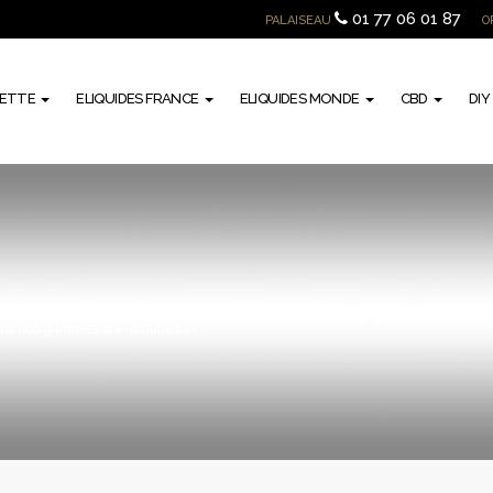
01 77 06 01 87
PALAISEAU
O
RETTE
ELIQUIDES FRANCE
ELIQUIDES MONDE
CBD
DIY
x arômes naturels de VDLV, laissez-
ans nos gammes d'e-liquides et