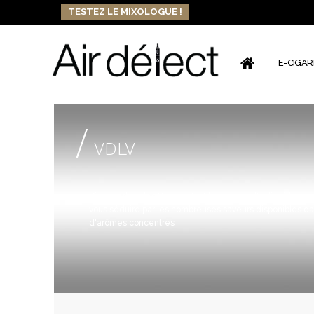
TESTEZ LE MIXOLOGUE !
E-CIGA
/
VDLV
Vincent dans les Vapes, c'est la marque d'e-liquides au
vous séduire par les nombreuses saveurs disponibles d
d'arômes concentrés