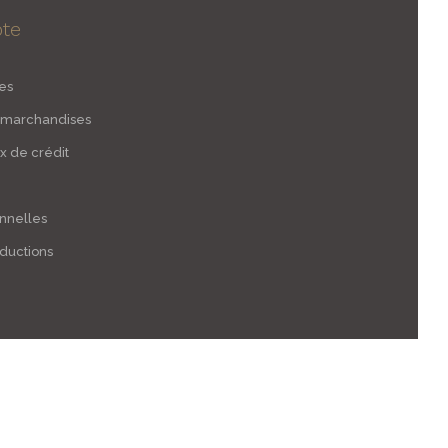
te
es
 marchandises
 de crédit
onnelles
ductions