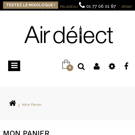
TESTEZ LE MIXOLOGUE !
01 77 06 01 87
PALAISEAU
ORSAY
09 82 32 13 15
Contactez-nous
Connexion
Basculer
0
la
navigation
>
Votre Panier
MON PANIER