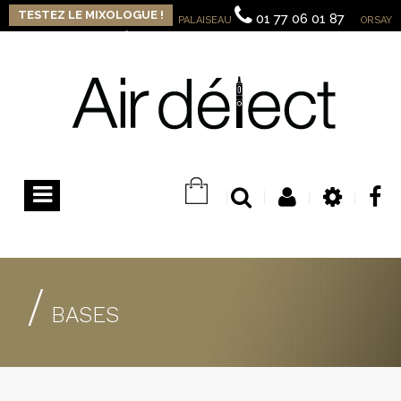
TESTEZ LE MIXOLOGUE !
01 77 06 01 87
PALAISEAU
ORSAY
09 82 32 13 15
Contactez-nous
Connexion
Basculer
la
navigation
/
BASES