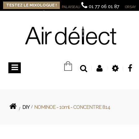
TESTEZ LE MIXOLOGUE !
01 77 06 01 87
PALAISEAU
ORSAY
09 82 32 13 15
Contactez-nous
Connexion
Basculer
la
navigation
DIY
>
NOMINOE - 10ml - CONCENTRE 814
>